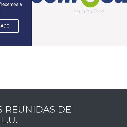
ofrecemos a
s.
CADO
 REUNIDAS DE
L.U.