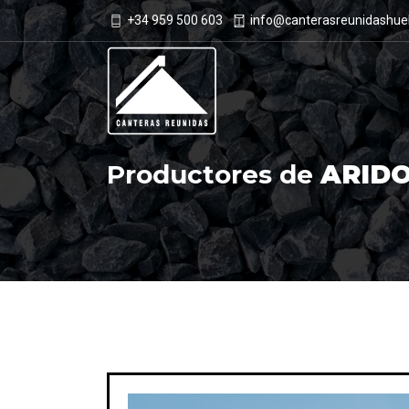
+34 959 500 603
info@canterasreunidashue
Productores de
ARID