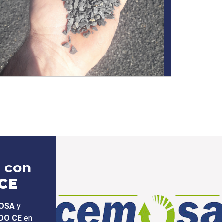
 con
CE
OSA
y
DO CE
en